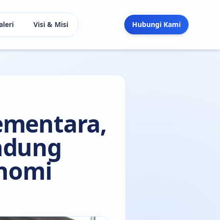
aleri
Visi & Misi
Hubungi Kami
ementara,
ndung
onomi