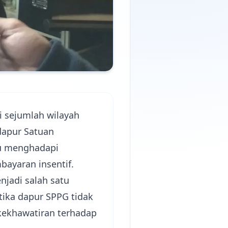
i sejumlah wilayah
dapur Satuan
ku menghadapi
bayaran insentif.
njadi salah satu
ika dapur SPPG tidak
 kekhawatiran terhadap