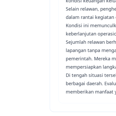
kondisi keuangan kelu
Selain relawan, pengh
dalam rantai kegiatan
Kondisi ini memunculk
keberlanjutan operasi
Sejumlah relawan ber
lapangan tanpa menga
pemerintah. Mereka me
mempersiapkan langka
Di tengah situasi ter
berbagai daerah. Eval
memberikan manfaat y