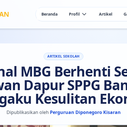
RAN
Beranda
Profil
Artikel
G
Sejarah Sekolah
Daftar Guru
ARTIKEL SEKOLAH
nal MBG Berhenti S
wan Dapur SPPG Ba
aku Kesulitan Ek
Dipublikasikan oleh
Perguruan Diponegoro Kisaran