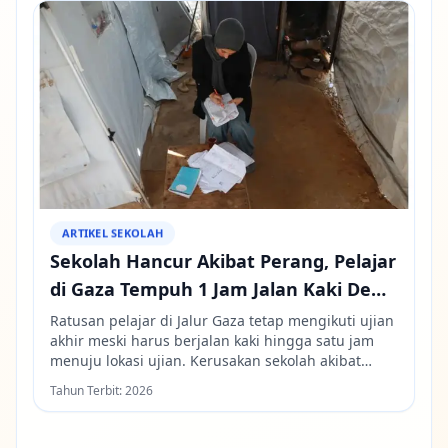
harga, meski kondisi pasokan juga turut berperan.
ARTIKEL SEKOLAH
Sekolah Hancur Akibat Perang, Pelajar
di Gaza Tempuh 1 Jam Jalan Kaki Demi
Ikut Ujian
Ratusan pelajar di Jalur Gaza tetap mengikuti ujian
akhir meski harus berjalan kaki hingga satu jam
menuju lokasi ujian. Kerusakan sekolah akibat
konflik memaksa mereka menempuh perjalanan
Tahun Terbit:
2026
lebih jauh untuk melanjutkan pendidikan.