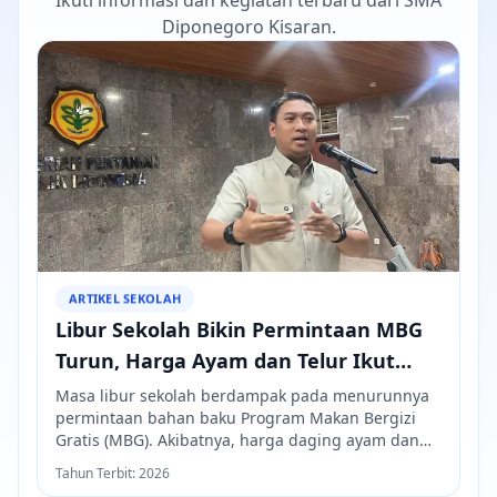
Ikuti informasi dan kegiatan terbaru dari SMA
Diponegoro Kisaran.
ARTIKEL SEKOLAH
Libur Sekolah Bikin Permintaan MBG
Turun, Harga Ayam dan Telur Ikut
Merosot
Masa libur sekolah berdampak pada menurunnya
permintaan bahan baku Program Makan Bergizi
Gratis (MBG). Akibatnya, harga daging ayam dan
telur di sejumlah daerah mengalami penurunan
Tahun Terbit:
2026
karena berkurangnya penyerapan dari dapur