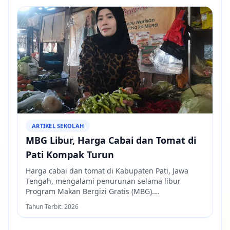
kerja dari luar daerah sehingga manfaat ekonomi
bagi masyarakat setempat belum optimal.
ARTIKEL SEKOLAH
MBG Libur, Harga Cabai dan Tomat di
Pati Kompak Turun
Harga cabai dan tomat di Kabupaten Pati, Jawa
Tengah, mengalami penurunan selama libur
Program Makan Bergizi Gratis (MBG).
Berkurangnya permintaan dari dapur Satuan
Tahun Terbit:
2026
Pelayanan Pemenuhan Gizi (SPPG) disebut menjadi
salah satu faktor yang memengaruhi penurunan