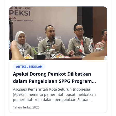
Satuan Pelayanan Pemenuhan Gizi (SPPG).
ARTIKEL SEKOLAH
Apeksi Dorong Pemkot Dilibatkan
dalam Pengelolaan SPPG Program
MBG
Asosiasi Pemerintah Kota Seluruh Indonesia
(Apeksi) meminta pemerintah pusat melibatkan
pemerintah kota dalam pengelolaan Satuan
Pelayanan Pemenuhan Gizi (SPPG) Program Makan
Tahun Terbit:
2026
Bergizi Gratis (MBG). Apeksi juga menyoroti masih
adanya dapur SPPG yang mempekerjakan tenaga