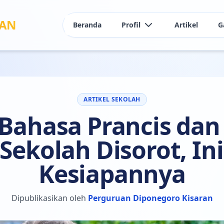
RAN
Beranda
Profil
Artikel
G
Sejarah Sekolah
Daftar Guru
ARTIKEL SEKOLAH
Bahasa Prancis dan 
 Sekolah Disorot, In
Kesiapannya
Dipublikasikan oleh
Perguruan Diponegoro Kisaran