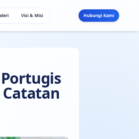
aleri
Visi & Misi
Hubungi Kami
Portugis
i Catatan